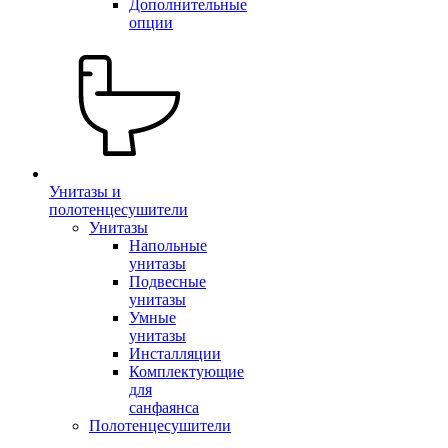
Дополнительные
опции
Унитазы и
полотенцесушители
Унитазы
Напольные
унитазы
Подвесные
унитазы
Умные
унитазы
Инсталляции
Комплектующие
для
санфаянса
Полотенцесушители