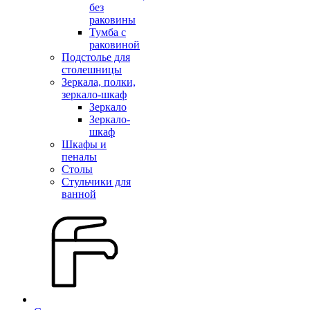
без
раковины
Тумба с
раковиной
Подстолье для
столешницы
Зеркала, полки,
зеркало-шкаф
Зеркало
Зеркало-
шкаф
Шкафы и
пеналы
Столы
Стульчики для
ванной