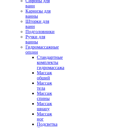
Сифоны для
ванн
Карнизы для
ванны
Шторки для
ванн
Подголовники
Ручки для
ванны
Гидромассажные
опции
Стандартные
комплекты
гидромассажа
Массаж
общий
Массаж
тела
Массаж
спины
Массаж
шиацу
Массаж
ног
Подсветка