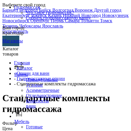
Выберите свой город
Гидромассаж
Барнаул
Белгород
Бийск
Волгоград
Воронеж
Другой город
Что такое гидромассаж?
Екатеринбург
Ижевск
Казань
Нижний Новгород
Новокузнецк
Собрать гидромассажную ванну
Новосибирск
Оренбург
Пермь
Самара
Тольятти
Томск
Тюмень
Чебоксары
Ярославль
Ваш город:
Перезвонить
Краснодар
Магазины
Каталог
товаров
Главная
-
Каталог
-
Опции для ванн
Ванны
-
Гидромассажные опции
Прямоугольные
- Стандартные комплекты гидромассажа
Угловые
Асимметричные
Стандартные комплекты
Отдельностоящие
Комплекты
ванн
гидромассажа
Мебель
Фильтр
Готовые
Цена