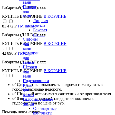
ванн
Панели
Габариты (Д Ш В Г): xxx
для
ванн
КУПИТЬ
В КОРЗИНЕ
В КОРЗИНЕ
Лицевая
панель
81 472 Р
ГМ Intense
Боковая
панель
Габариты (Д Ш В Г): xxx
Сифоны
КУПИТЬ
В КОРЗИНЕ
В КОРЗИНЕ
для
ванн
Карнизы
42 896 Р
ГМ Light
для
Габариты (Д Ш В Г): xxx
ванны
Шторки
КУПИТЬ
В КОРЗИНЕ
В КОРЗИНЕ
для
ванн
Подголовники
✅ Стандартные комплекты гидромассажа купить в
Ручки
городе Краснодар недорого.
для
✅ Широкий ассортимент сантехники от производителя
ванны
✅ 0 видов в каталоге Стандартные комплекты
Гидромассажные
гидромассажа по цене от руб.
опции
Стандартные
Помощь покупателям
комплекты