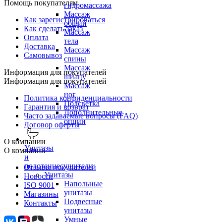
Помощь покупателям
гидромассажа
Массаж
Как зарегистрироваться
общий
Как сделать заказ
Массаж
Оплата
тела
Доставка
Массаж
Самовывоз
спины
Массаж
Информация для покупателей
шиацу
Информация для покупателей
Массаж
ног
Политика конфиденциальности
Подсветка
Гарантия и возврат
Дополнительные
Часто задаваемые вопросы (FAQ)
опции
Договор оферты
О компании
Унитазы
О компании
и
полотенцесушители
Отзывы покупателей
Унитазы
Новости
Напольные
ISO 9001
унитазы
Магазины
Подвесные
Контакты
унитазы
Умные