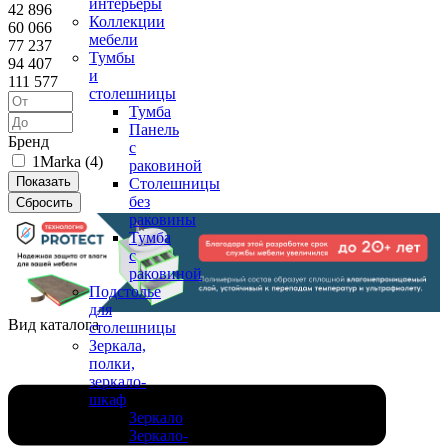
интерьеры
42 896
Коллекции
60 066
мебели
77 237
Тумбы
94 407
и
111 577
столешницы
Тумба
Панель
Бренд
с
1Marka (
4
)
раковиной
Столешницы
без
раковины
Тумба
с
раковиной
Подстолье
для
Вид каталога
столешницы
Зеркала,
полки,
зеркало-
шкаф
Зеркало
Зеркало-