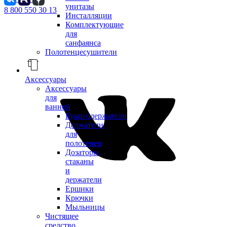
унитазы
8 800 550 30 13
Инсталляции
Комплектующие
для
санфаянса
Полотенцесушители
Аксессуары
Аксессуары
для
ванной
Бумагодержатели
Держатели
для
полотенец
Дозаторы,
стаканы
и
держатели
Ершики
Крючки
Мыльницы
Чистящее
средство