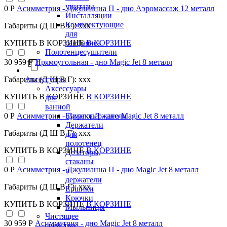
унитазы
0 Р
Асимметрия - Джулианна П - дно Аэромассаж 12 металл
Инсталляции
Комплектующие
Габариты (Д Ш В Г): xxx
для
санфаянса
КУПИТЬ
В КОРЗИНЕ
В КОРЗИНЕ
Полотенцесушители
30 959 Р
Прямоугольная - дно Magic Jet 8 металл
Аксессуары
Габариты (Д Ш В Г): xxx
Аксессуары
КУПИТЬ
В КОРЗИНЕ
В КОРЗИНЕ
для
ванной
Бумагодержатели
0 Р
Асимметрия - Директ Л - дно Magic Jet 8 металл
Держатели
Габариты (Д Ш В Г): xxx
для
полотенец
КУПИТЬ
В КОРЗИНЕ
В КОРЗИНЕ
Дозаторы,
стаканы
0 Р
Асимметрия - Джулианна П - дно Magic Jet 8 металл
и
держатели
Габариты (Д Ш В Г): xxx
Ершики
Крючки
КУПИТЬ
В КОРЗИНЕ
В КОРЗИНЕ
Мыльницы
Чистящее
30 959 Р
Асимметрия - дно Magic Jet 8 металл
средство