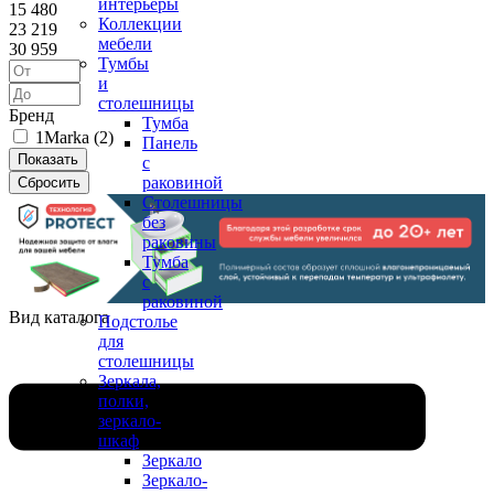
интерьеры
15 480
Коллекции
23 219
мебели
30 959
Тумбы
и
столешницы
Бренд
Тумба
1Marka (
2
)
Панель
с
раковиной
Столешницы
без
раковины
Тумба
с
раковиной
Вид каталога
Подстолье
для
столешницы
Зеркала,
полки,
зеркало-
шкаф
Зеркало
Зеркало-