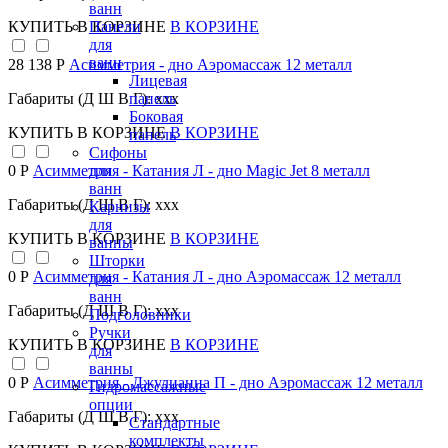
ванн
КУПИТЬ
В КОРЗИНЕ
В КОРЗИНЕ
Панели
для
ванн
28 138 Р
Асимметрия - дно Аэромассаж 12 металл
Лицевая
Габариты (Д Ш В Г): xxx
панель
Боковая
КУПИТЬ
В КОРЗИНЕ
В КОРЗИНЕ
панель
Сифоны
0 Р
Асимметрия - Катания Л - дно Magic Jet 8 металл
для
ванн
Габариты (Д Ш В Г): xxx
Карнизы
для
КУПИТЬ
В КОРЗИНЕ
В КОРЗИНЕ
ванны
Шторки
0 Р
Асимметрия - Катания Л - дно Аэромассаж 12 металл
для
ванн
Габариты (Д Ш В Г): xxx
Подголовники
Ручки
КУПИТЬ
В КОРЗИНЕ
В КОРЗИНЕ
для
ванны
0 Р
Асимметрия - Джулианна П - дно Аэромассаж 12 металл
Гидромассажные
опции
Габариты (Д Ш В Г): xxx
Стандартные
комплекты