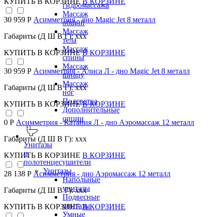
КУПИТЬ
В КОРЗИНЕ
В КОРЗИНЕ
гидромассажа
Массаж
30 959 Р
Асимметрия - дно Magic Jet 8 металл
общий
Массаж
Габариты (Д Ш В Г): xxx
тела
Массаж
КУПИТЬ
В КОРЗИНЕ
В КОРЗИНЕ
спины
Массаж
30 959 Р
Асимметрия - Алиса Л - дно Magic Jet 8 металл
шиацу
Массаж
Габариты (Д Ш В Г): xxx
ног
Подсветка
КУПИТЬ
В КОРЗИНЕ
В КОРЗИНЕ
Дополнительные
опции
0 Р
Асимметрия - Катания Л - дно Аэромассаж 12 металл
Габариты (Д Ш В Г): xxx
Унитазы
и
КУПИТЬ
В КОРЗИНЕ
В КОРЗИНЕ
полотенцесушители
Унитазы
28 138 Р
Асимметрия - дно Аэромассаж 12 металл
Напольные
унитазы
Габариты (Д Ш В Г): xxx
Подвесные
унитазы
КУПИТЬ
В КОРЗИНЕ
В КОРЗИНЕ
Умные