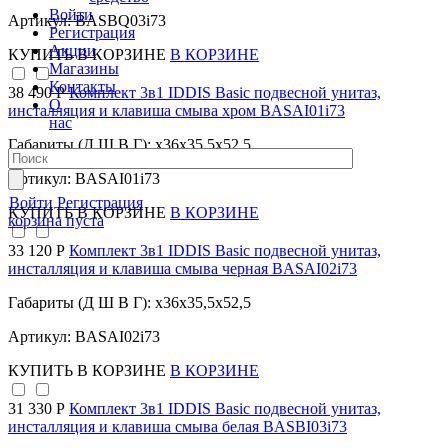
Войти
Артикул: BASBQ03i73
Регистрация
Акции
КУПИТЬ
В КОРЗИНЕ
В КОРЗИНЕ
Магазины
Контакты
38 490 Р
Комплект 3в1 IDDIS Basic подвесной унитаз,
О
инсталляция и клавиша смыва хром BASAI01i73
нас
Габариты (Д Ш В Г): x36x35,5x52,5
Артикул: BASAI01i73
Войти
Регистрация
КУПИТЬ
В КОРЗИНЕ
В КОРЗИНЕ
корзина пуста
33 120 Р
Комплект 3в1 IDDIS Basic подвесной унитаз,
инсталляция и клавиша смыва черная BASAI02i73
Габариты (Д Ш В Г): x36x35,5x52,5
Артикул: BASAI02i73
КУПИТЬ
В КОРЗИНЕ
В КОРЗИНЕ
31 330 Р
Комплект 3в1 IDDIS Basic подвесной унитаз,
инсталляция и клавиша смыва белая BASBI03i73