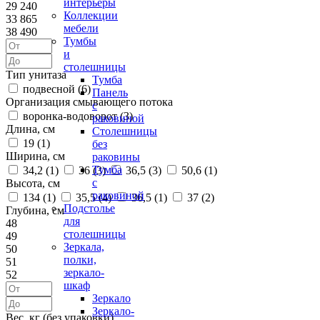
интерьеры
29 240
Коллекции
33 865
мебели
38 490
Тумбы
и
столешницы
Тип унитаза
Тумба
подвесной (
6
)
Панель
Организация смывающего потока
с
воронка-водоворот (
3
)
раковиной
Длина, см
Столешницы
19 (
1
)
без
Ширина, см
раковины
Тумба
34,2 (
1
)
36 (
3
)
36,5 (
3
)
50,6 (
1
)
с
Высота, см
раковиной
134 (
1
)
35,5 (
4
)
36,5 (
1
)
37 (
2
)
Подстолье
Глубина, см
для
48
столешницы
49
Зеркала,
50
полки,
51
зеркало-
52
шкаф
Зеркало
Зеркало-
Вес, кг (без упаковки)