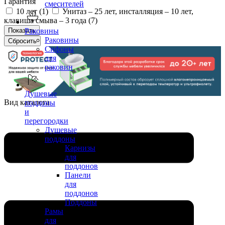
Гарантия
смесителей
10 лет (
1
)
Унитаз – 25 лет, инсталляция – 10 лет,
клавиша смыва – 3 года (
7
)
Раковины
Раковины
Сифоны
для
раковин
Душевые
Вид каталога
поддоны
и
перегородки
Душевые
поддоны
Карнизы
для
поддонов
Панели
для
поддонов
Поддоны
Рамы
для