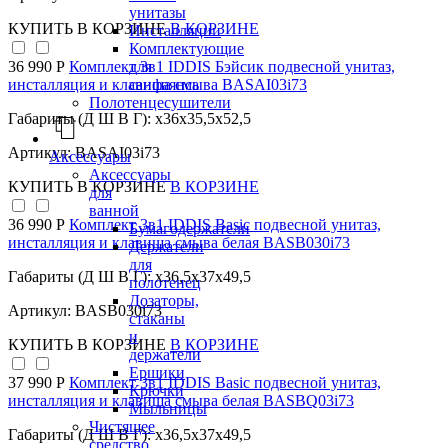
унитазы
КУПИТЬ
В КОРЗИНЕ
В КОРЗИНЕ
Инсталляции
Комплектующие
для
36 990 Р
Комплект 3в1 IDDIS Бэйсик подвесной унитаз,
санфаянса
инсталляция и клавиша смыва BASAI03i73
Полотенцесушители
Габариты (Д Ш В Г): x36x35,5x52,5
Артикул: BASAI03i73
Аксессуары
Аксессуары
КУПИТЬ
В КОРЗИНЕ
В КОРЗИНЕ
для
ванной
36 990 Р
Комплект 3в1 IDDIS Basic подвесной унитаз,
Бумагодержатели
инсталляция и клавиша смыва белая BASB030i73
Держатели
для
Габариты (Д Ш В Г): x36,5x37x49,5
полотенец
Дозаторы,
Артикул: BASB030i73
стаканы
и
КУПИТЬ
В КОРЗИНЕ
В КОРЗИНЕ
держатели
Ершики
37 990 Р
Комплект 3в1 IDDIS Basic подвесной унитаз,
Крючки
инсталляция и клавиша смыва белая BASBQ03i73
Мыльницы
Чистящее
Габариты (Д Ш В Г): x36,5x37x49,5
средство