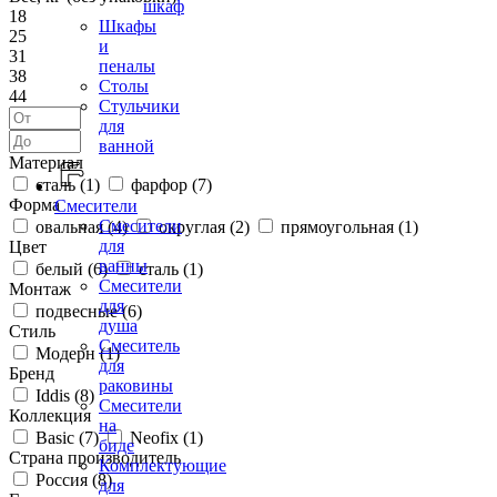
шкаф
18
Шкафы
25
и
31
пеналы
38
Столы
44
Стульчики
для
ванной
Материал
сталь (
1
)
фарфор (
7
)
Форма
Смесители
Смесители
овальная (
4
)
округлая (
2
)
прямоугольная (
1
)
для
Цвет
ванны
белый (
6
)
сталь (
1
)
Смесители
Монтаж
для
подвесные (
6
)
душа
Стиль
Смеситель
Модерн (
1
)
для
Бренд
раковины
Iddis (
8
)
Смесители
Коллекция
на
Basic (
7
)
Neofix (
1
)
биде
Страна производитель
Комплектующие
Россия (
8
)
для