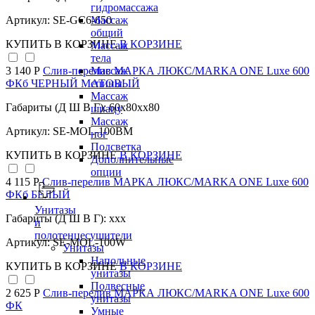
гидромассажа
Артикул: SE-GC6-650
Массаж
общий
КУПИТЬ
В КОРЗИНЕ
В КОРЗИНЕ
Массаж
тела
3 140 Р
Слив-перелив МАРКА ЛЮКС/MARKA ONE Luxe 600
Массаж
ФКб ЧЕРНЫЙ МАТОВЫЙ
спины
Массаж
Габариты (Д Ш В Г): 60x80xx80
шиацу
Массаж
Артикул: SE-MOL-100BM
ног
Подсветка
КУПИТЬ
В КОРЗИНЕ
В КОРЗИНЕ
Дополнительные
опции
4 115 Р
Слив-перелив МАРКА ЛЮКС/MARKA ONE Luxe 600
ФКб БЕЛЫЙ
Унитазы
Габариты (Д Ш В Г): xxx
и
полотенцесушители
Артикул: SE-MOL-100W
Унитазы
Напольные
КУПИТЬ
В КОРЗИНЕ
В КОРЗИНЕ
унитазы
Подвесные
2 625 Р
Слив-перелив МАРКА ЛЮКС/MARKA ONE Luxe 600
унитазы
ФК
Умные