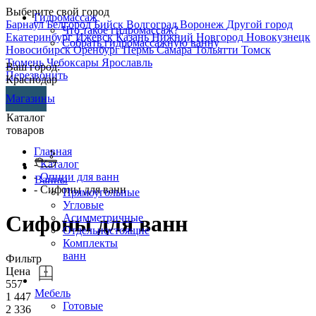
Выберите свой город
Гидромассаж
Барнаул
Белгород
Бийск
Волгоград
Воронеж
Другой город
Что такое гидромассаж?
Екатеринбург
Ижевск
Казань
Нижний Новгород
Новокузнецк
Собрать гидромассажную ванну
Новосибирск
Оренбург
Пермь
Самара
Тольятти
Томск
Тюмень
Чебоксары
Ярославль
Ваш город:
Перезвонить
Краснодар
Магазины
Каталог
товаров
Главная
-
Каталог
-
Опции для ванн
Ванны
- Сифоны для ванн
Прямоугольные
Угловые
Сифоны для ванн
Асимметричные
Отдельностоящие
Комплекты
ванн
Фильтр
Цена
557
Мебель
1 447
Готовые
2 336