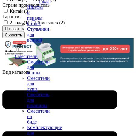
шкаф
Страна производитель
Шкафы
Китай (
3
)
и
Гарантия
пеналы
2 года (
1
)
6 месяцев (
2
)
Столы
Стульчики
для
ванной
Смесители
Смесители
для
Вид каталога
ванны
Смесители
для
душа
Смеситель
для
раковины
Смесители
на
биде
Комплектующие
для