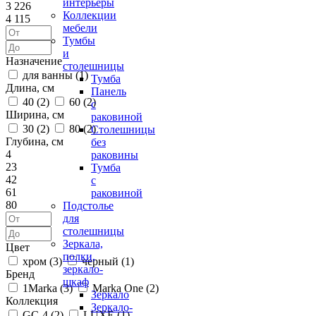
интерьеры
3 226
Коллекции
4 115
мебели
Тумбы
и
Назначение
столешницы
для ванны (
1
)
Тумба
Длина, см
Панель
40 (
2
)
60 (
2
)
с
Ширина, см
раковиной
30 (
2
)
80 (
2
)
Столешницы
Глубина, см
без
4
раковины
23
Тумба
42
с
61
раковиной
80
Подстолье
для
столешницы
Зеркала,
Цвет
полки,
хром (
3
)
черный (
1
)
зеркало-
Бренд
шкаф
1Marka (
3
)
Marka One (
2
)
Зеркало
Коллекция
Зеркало-
GC-4 (
2
)
LUXE (
1
)