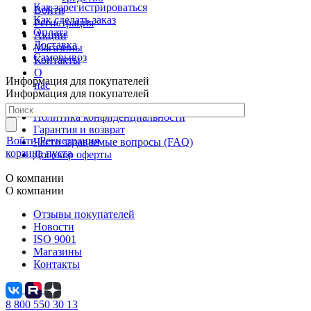
Как зарегистрироваться
Войти
Как сделать заказ
Регистрация
Оплата
Акции
Доставка
Магазины
Самовывоз
Контакты
О
Информация для покупателей
нас
Информация для покупателей
Политика конфиденциальности
Гарантия и возврат
Войти
Регистрация
Часто задаваемые вопросы (FAQ)
корзина пуста
Договор оферты
О компании
О компании
Отзывы покупателей
Новости
ISO 9001
Магазины
Контакты
8 800 550 30 13