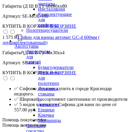
унитазы
Габариты (Д Ш В Г): 60x80xx80
Инсталляции
Комплектующие
Артикул: SE-MOL-100
для
санфаянса
КУПИТЬ
В КОРЗИНЕ
В КОРЗИНЕ
Полотенцесушители
1 575 Р
Сифон для ванны автомат GC-4 600мм (
доукомплектованный)
Аксессуары
Аксессуары
Габариты (Д Ш В Г): 40x30xx4
для
ванной
Артикул: SE-GC4
Бумагодержатели
Держатели
КУПИТЬ
В КОРЗИНЕ
В КОРЗИНЕ
для
полотенец
Дозаторы,
✅ Сифоны для ванн купить в городе Краснодар
стаканы
недорого.
и
✅ Широкий ассортимент сантехники от производителя
держатели
✅ 5 видов в каталоге Сифоны для ванн по цене от
Ершики
557.00 руб.
Крючки
Помощь покупателям
Мыльницы
Помощь покупателям
Чистящее
средство