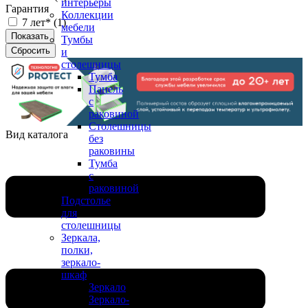
интерьеры
Гарантия
Коллекции
7 лет* (
1
)
мебели
Тумбы
и
столешницы
Тумба
Панель
с
раковиной
Столешницы
Вид каталога
без
раковины
Тумба
с
раковиной
Подстолье
для
столешницы
Зеркала,
полки,
зеркало-
шкаф
Зеркало
Зеркало-