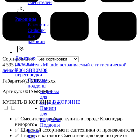
смесителей
Раковины
Раковины
Сифоны
для
раковин
Душевые
Сортировка по:
поддоны
4 595 Р
Смеситель Milardo встраиваемый с гигиенической
и
лейкой 001SBR0M08
перегородки
Душевые
Габариты (Д Ш В Г): xxx
поддоны
Артикул: 001SBR0M08
Карнизы
для
КУПИТЬ
В КОРЗИНЕ
В КОРЗИНЕ
поддонов
Панели
для
✅ Смесители для биде купить в городе Краснодар
поддонов
недорого.
Поддоны
✅ Широкий ассортимент сантехники от производителя
Рамы
✅ 1 видов в каталоге Смесители для биде по цене от
для