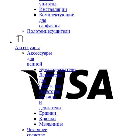
унитазы
Инсталляции
Комплектующие
для
санфаянса
Полотенцесушители
Аксессуары
Аксессуары
для
ванной
Бумагодержатели
Держатели
для
полотенец
Дозаторы,
стаканы
и
держатели
Ершики
Крючки
Мыльницы
Чистящее
средство