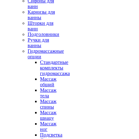
Сифоны для
ванн
Карнизы для
ванны
Шторки для
ванн
Подголовники
Ручки для
ванны
Гидромассажные
опции
Стандартные
комплекты
гидромассажа
Массаж
общий
Массаж
тела
Массаж
спины
Массаж
шиацу
Массаж
ног
Подсветка