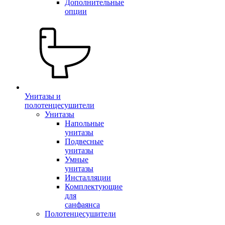
Дополнительные
опции
Унитазы и
полотенцесушители
Унитазы
Напольные
унитазы
Подвесные
унитазы
Умные
унитазы
Инсталляции
Комплектующие
для
санфаянса
Полотенцесушители