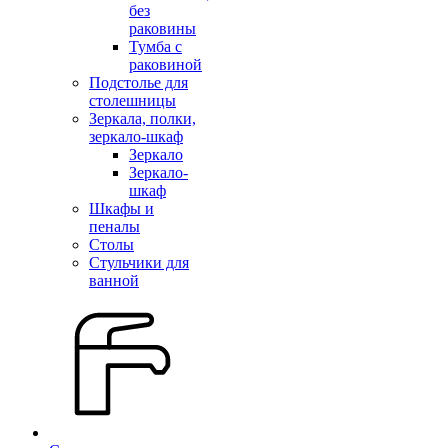
без
раковины
Тумба с
раковиной
Подстолье для
столешницы
Зеркала, полки,
зеркало-шкаф
Зеркало
Зеркало-
шкаф
Шкафы и
пеналы
Столы
Стульчики для
ванной