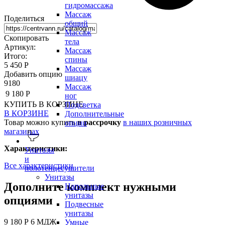
гидромассажа
Массаж
Поделиться
общий
Массаж
Скопировать
тела
Артикул:
Массаж
Итого:
спины
5 450 Р
Массаж
Добавить опцию
шиацу
9180
Массаж
9 180 Р
ног
КУПИТЬ
В КОРЗИНЕ
Подсветка
В КОРЗИНЕ
Дополнительные
Товар можно купить
в рассрочку
в наших розничных
опции
магазинах
Характеристики:
Унитазы
и
Все характеристики
полотенцесушители
Унитазы
Дополните комплект нужными
Напольные
унитазы
опциями
Подвесные
унитазы
9 180 Р
6 МДЖ
Умные