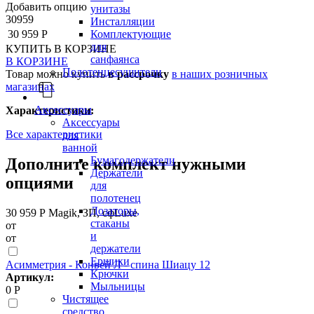
Добавить опцию
унитазы
30959
Инсталляции
30 959 Р
Комплектующие
для
КУПИТЬ
В КОРЗИНЕ
санфаянса
В КОРЗИНЕ
Полотенцесушители
Товар можно купить
в рассрочку
в наших розничных
магазинах
Аксессуары
Характеристики:
Аксессуары
Все характеристики
для
ванной
Бумагодержатели
Дополните комплект нужными
Держатели
опциями
для
полотенец
Дозаторы,
30 959 Р
Magik, ЗП, сфLuxe
стаканы
от
и
от
держатели
Ершики
Асимметрия - Конвей Л - спина Шиацу 12
Крючки
Артикул:
Мыльницы
0 Р
Чистящее
средство