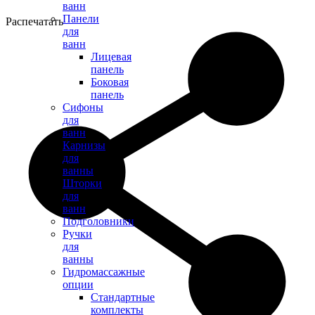
ванн
Панели
Распечатать
для
ванн
Лицевая
панель
Боковая
панель
Сифоны
для
ванн
Карнизы
для
ванны
Шторки
для
ванн
Подголовники
Ручки
для
ванны
Гидромассажные
опции
Стандартные
комплекты