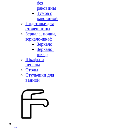
без
раковины
Тумба с
раковиной
Подстолье для
столешницы
Зеркала, полки,
зеркало-шкаф
Зеркало
Зеркало-
шкаф
Шкафы и
пеналы
Столы
Стульчики для
ванной