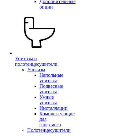
Дополнительные
опции
Унитазы и
полотенцесушители
Унитазы
Напольные
унитазы
Подвесные
унитазы
Умные
унитазы
Инсталляции
Комплектующие
для
санфаянса
Полотенцесушители