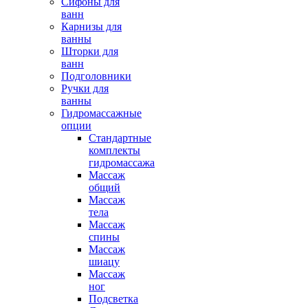
Сифоны для
ванн
Карнизы для
ванны
Шторки для
ванн
Подголовники
Ручки для
ванны
Гидромассажные
опции
Стандартные
комплекты
гидромассажа
Массаж
общий
Массаж
тела
Массаж
спины
Массаж
шиацу
Массаж
ног
Подсветка