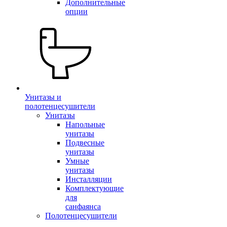
Дополнительные
опции
Унитазы и
полотенцесушители
Унитазы
Напольные
унитазы
Подвесные
унитазы
Умные
унитазы
Инсталляции
Комплектующие
для
санфаянса
Полотенцесушители