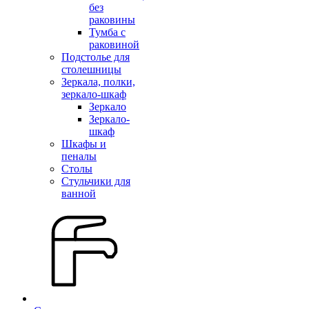
без
раковины
Тумба с
раковиной
Подстолье для
столешницы
Зеркала, полки,
зеркало-шкаф
Зеркало
Зеркало-
шкаф
Шкафы и
пеналы
Столы
Стульчики для
ванной