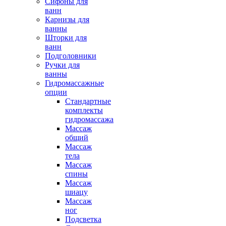
Сифоны для
ванн
Карнизы для
ванны
Шторки для
ванн
Подголовники
Ручки для
ванны
Гидромассажные
опции
Стандартные
комплекты
гидромассажа
Массаж
общий
Массаж
тела
Массаж
спины
Массаж
шиацу
Массаж
ног
Подсветка