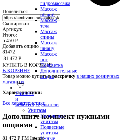
гидромассажа
Массаж
Поделиться
общий
Массаж
Скопировать
тела
Артикул:
Массаж
Итого:
спины
5 450 Р
Массаж
Добавить опцию
шиацу
81472
Массаж
81 472 Р
ног
КУПИТЬ
В КОРЗИНЕ
Подсветка
В КОРЗИНЕ
Дополнительные
Товар можно купить
в рассрочку
в наших розничных
опции
магазинах
Характеристики:
Унитазы
и
Все характеристики
полотенцесушители
Унитазы
Дополните комплект нужными
Напольные
унитазы
опциями
Подвесные
унитазы
81 472 Р
ГМ Intense
Умные