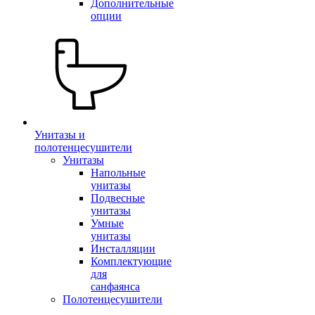
Дополнительные
опции
Унитазы и
полотенцесушители
Унитазы
Напольные
унитазы
Подвесные
унитазы
Умные
унитазы
Инсталляции
Комплектующие
для
санфаянса
Полотенцесушители