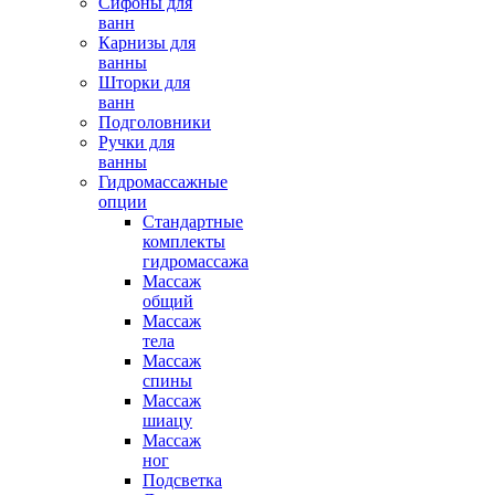
Сифоны для
ванн
Карнизы для
ванны
Шторки для
ванн
Подголовники
Ручки для
ванны
Гидромассажные
опции
Стандартные
комплекты
гидромассажа
Массаж
общий
Массаж
тела
Массаж
спины
Массаж
шиацу
Массаж
ног
Подсветка