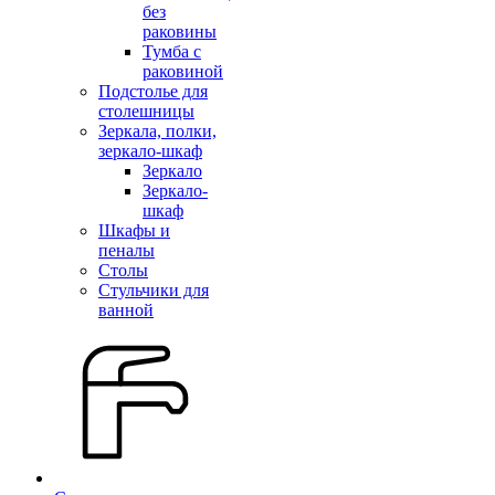
без
раковины
Тумба с
раковиной
Подстолье для
столешницы
Зеркала, полки,
зеркало-шкаф
Зеркало
Зеркало-
шкаф
Шкафы и
пеналы
Столы
Стульчики для
ванной